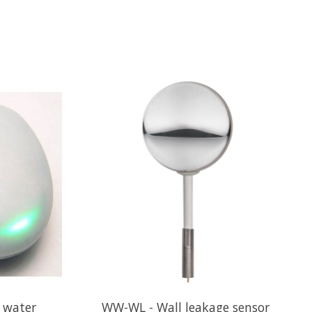
r water
WW-WL - Wall leakage sensor