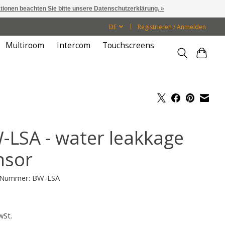
ationen beachten Sie bitte unsere Datenschutzerklärung. »
DE
Registrieren / Anmelden
Multiroom
Intercom
Touchscreens
-LSA - water leakkage
nsor
l-Nummer: BW-LSA
wSt.