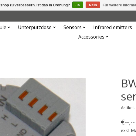
shop zu verbessern. Ist das in Ordnung?
Ja
Nein
Für weitere Inform
ule
Unterputzdose
Sensors
Infrared emitters
Accessories
BW
se
Artike
€--,--
exkl. M