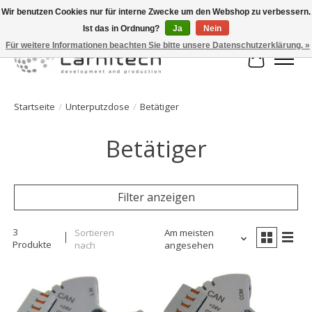
Wir benutzen Cookies nur für interne Zwecke um den Webshop zu verbessern.
Ist das in Ordnung?
Ja
Nein
Welkom bij de webshop van Larnitech Nederland BV !
Für weitere Informationen beachten Sie bitte unsere Datenschutzerklärung. »
Ihr Waren
Startseite
/
Unterputzdose
/
Betätiger
Betätiger
Filter anzeigen
3
Sortieren
Am meisten
Produkte
nach
angesehen