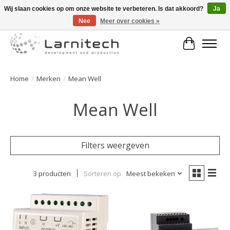
Wij slaan cookies op om onze website te verbeteren. Is dat akkoord?
Ja
Nee
Meer over cookies »
Welkom bij de webshop van Larnitech Nederland BV !
Winkelwa
Home
/
Merken
/
Mean Well
Mean Well
Filters weergeven
3 producten
Sorteren op
Meest bekeken