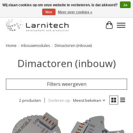
Wij slaan cookies op om onze website te verbeteren. Is dat akkoord?
Ja
Nee
Meer over cookies »
Welkom bij de webshop van Larnitech Nederland BV !
Winkelwa
Home
/
Inbouwmodules
/
Dimactoren (inbouw)
Dimactoren (inbouw)
Filters weergeven
2 producten
Sorteren op
Meest bekeken