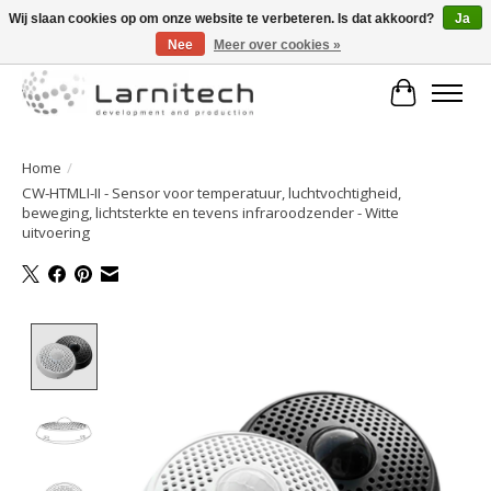
Wij slaan cookies op om onze website te verbeteren. Is dat akkoord?
Ja
Nee
Meer over cookies »
Welkom bij de webshop van Larnitech Nederland BV !
Winkelwa
Home
/
CW-HTMLI-II - Sensor voor temperatuur, luchtvochtigheid,
beweging, lichtsterkte en tevens infraroodzender - Witte
uitvoering
Product image slideshow Items