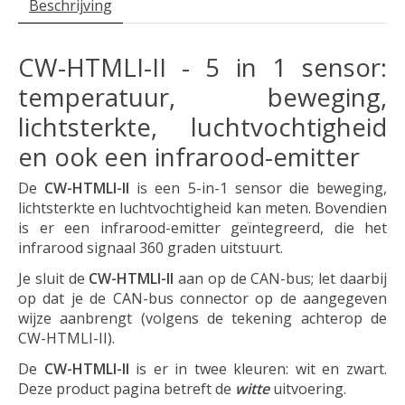
Beschrijving
CW-HTMLI-II - 5 in 1 sensor:
temperatuur, beweging,
lichtsterkte, luchtvochtigheid
en ook een infrarood-emitter
De
CW-HTMLI-II
is een 5-in-1 sensor die beweging,
lichtsterkte en luchtvochtigheid kan meten. Bovendien
is er een infrarood-emitter geïntegreerd, die het
infrarood signaal 360 graden uitstuurt.
Je sluit de
CW-HTMLI-II
aan op de CAN-bus; let daarbij
op dat je de CAN-bus connector op de aangegeven
wijze aanbrengt (volgens de tekening achterop de
CW-HTMLI-II).
De
CW-HTMLI-II
is er in twee kleuren: wit en zwart.
Deze product pagina betreft de
witte
uitvoering.