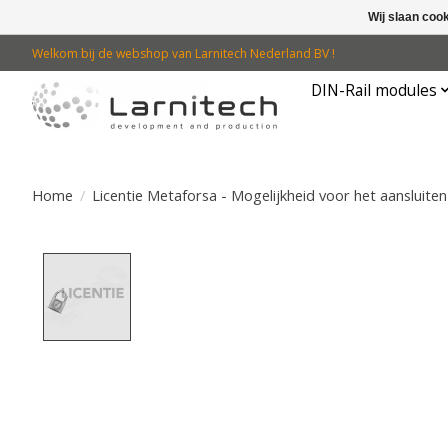
Wij slaan coo
Welkom bij de webshop van Larnitech Nederland BV !
DIN-Rail modules
Home
/
Licentie Metaforsa - Mogelijkheid voor het aansluite
Product image slideshow Items