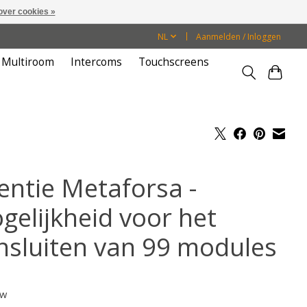
over cookies »
NL
Aanmelden / Inloggen
Multiroom
Intercoms
Touchscreens
centie Metaforsa -
gelijkheid voor het
nsluiten van 99 modules
tw