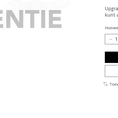
Upgra
kunt 
Hoeveel
Toev