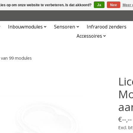
kies op om onze website te verbeteren. Is dat akkoord?
Ja
Nee
Meer 
Inbouwmodules
Sensoren
Infrarood zenders
Accessoires
n van 99 modules
Li
Mo
aa
€--,--
Excl. b